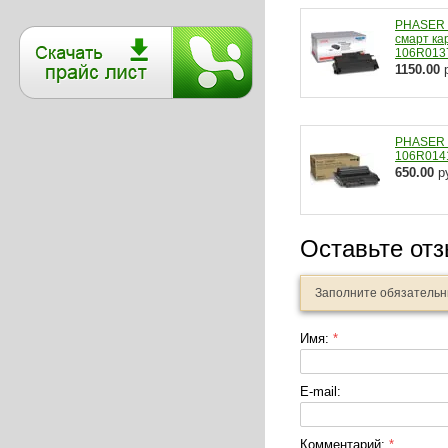
PHASER 
смарт ка
106R013
1150.00
р
PHASER 
106R014
650.00
р
Оставьте от
Заполните обязатель
Имя:
*
E-mail:
Комментарий:
*