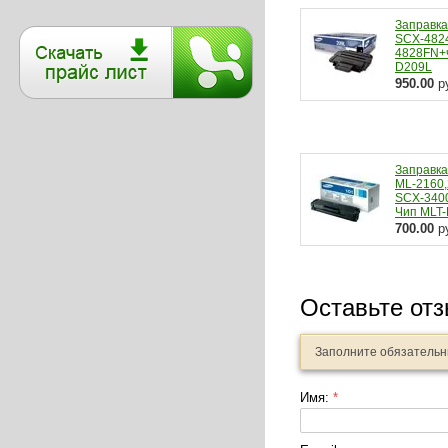
Заправк
SCX-482
4828FN+
D209L
950.00
р
Заправк
ML-2160,
SCX-340
Чип MLT
700.00
р
Оставьте от
Заполните обязатель
Имя:
*